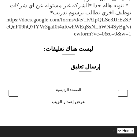
ـ * تنويه هاام جدا *الشركه غير مسئوله عن اي شركات
توظيف اخري تطالب برسوم تدريب*
https://docs.google.com/forms/d/e/1FAIpQLSe3JJrEzSP
eQnF09hQ7fYVr3gaI0i4aRwhWEqSsNLhWN4SyBg/vi
ewform?vc=0&c=0&w=1
ليست هناك تعليقات:
إرسال تعليق
الصفحة الرئيسية
›
‹
عرض إصدار الويب
▼