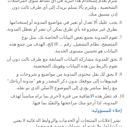
ﺗﻠﺘﺰﻡ ﺑﻌﺪﻡ إﺳﺘﺨﺪﺍﻡ ﻫﺬﺍ ﺍﻟﺒﺮﻳﺪ ﻓﻲ ﺃﻱ ﻧﺸﺎﻁ ﺳﻮﻯ ﺍﻟﻤﺮﺍﺳﻼﺕ
ﺍﻟﺸﺨﺼﻴﺔ ، ﻭﺗﻠﺘﺰﻡ ﺑﺄﻻ ﺗﺴﻠﻢ ﺑﺮﻳﺪﻙ ﺇﻟﻰ ﺃﻱ ﻃﺮﻑ ﺛﺎﻟﺚ ﺩﻭﻥ
ﺇﺫﻥ ﻣﺴﺒﻖ ﻣﻨﻚ.
ﻳﺠﺐ ﻋﻠﻴﻚ ﺃﻻ ﺗﻌﺪﻝ ﺃﻭ تغير في مواضيع ﺍﻟﻤﺪﻭﻧﺔ أو إﺳﺘﺨﺪﺍﻣﻬﺎ
ﺑﻄﺮﻕ ﻏﻴﺮ ﻣﺸﺮﻭﻋﺔ بأي ﻃﺮﻕ ﻳﻤﻜﻦ ﺃﻥ ﺗﻀﺮ ﺃﻭ ﺗﻌﻄﻞ ﺍﻟﻤﺪﻭﻧﺔ.
ﺗﻘﻮﻡ ﺍﻟﻤﺪﻭﻧﺔ ﺑﺠﻤﻊ ﺑﻌﺾ ﺍﻟﺒﻴﺎﻧﺎﺕ ﺍﻟﺨﺎﺻﺔ ﺑﻚ، ﻣﺜﻞ ﻧﻮﻉ
ﺍﻟﻤﺘﺼﻔﺢ، ﻧﻈﺎﻡ ﺍﻟﺘﺸﻐﻴﻞ، ﺭﻗﻢ …IP ﺇﻟﺦ، ﺍﻟﻬﺪﻑ ﻣﻦ ﺟﻤﻊ ﻫﺬﻩ
ﺍﻟﺒﻴﺎﻧﺎﺕ ﻫﻮ ﺗﺤﺴﻴﻦ ﻣﺴﺘﻮﻯ ﺍﻟﺨﺪﻣﺔ.
ﻳﺤﻖ ﻟﻠﻤﺪﻭﻧﺔ ﻣﺸﺎﺭﻛﺔ ﺍﻟﺒﻴﺎﻧﺎﺕ السابقة ﻣﻊ ﻃﺮﻑ ﺛﺎﻟﺚ ﺩﻭﻥ ﺃﻥ
ﺗﻘﻮﻡ ﺑﺎﻟﺮﺑﻂ ﺑﻴﻦ ﻫﺬﻩ ﺍﻟﺒﻴﺎﻧﺎﺕ ﻭﻫﻮﻳﺘﻚ ﺍﻟﺸﺨﺼﻴﺔ.
لا يحق لك نقل محتوى المدونة من مواضيع و شروحات و
فيديوهات إلى موقعك بدون ذكر المصدر و هو "مدونة أرباحك"
مع رابط مباشر يؤدي إلى الموضوع الأصلي الذي تم نقله.
ﻗﺪ ﺗﺘﻐﻴّﺮ ﻫﺬﻩ ﺍﻻﺗﻔﺎﻗﻴﺔ ﻣﻦ ﻓﺘﺮﺓ ﻷﺧﺮﻯ ﺑﻤﺎ نراﻩ ﻣﻨﺎﺳﺒﺎً ﻟﻬﺪﻑ
ﺍﻟﻤﺪﻭﻧﺔ، ﻟﺬﺍ ﺃﺭﺟﻮ ﻣﻨﻚ ﻣﺮﺍﺟﻌﺘﻬﺎ ﻭﺍﻟﺘﻘﻴّﺪ ﺑﻤﺎ ﻓﻴﻬﺎ.
ﺇﺧﻼﺀ للمسؤولية:
ﻧﺸﺮ ﺇﻋﻼﻧﺎﺕ ﺍﻟﻤﻨﺘﺠﺎﺕ ﺃﻭ ﺍﻟﺨﺪﻣﺎت ﻭﺍﻟﺮﻭﺍﺑﻂ ﺍﻟﺪﻋﺎﺋﻴﺔ ﻻ ﻳﻌﻨﻲ
تزكيتنا ﻟﻬﺎ، ﻭﻻ نقدم ﺃﻱ ﺿﻤﺎﻧﺎﺕ ﺟﻮﺩﺓ ﺑﺨﺼﻮﺻﻬﺎ.