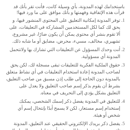
باستخدامك ﻟﻬﺬﻩ ﺍﻟﻤﺪﻭﻧﺔ، ﺑﺄﻱ ﻭﺳﻴﻠﺔ ﻛﺎﻧﺖ، ﻓﺄﻧﺖ ﺗﻘﺮ ﺑﺄﻧﻚ ﻗﺪ
ﻗﺮﺃﺕ ﻫﺬﻩ ﺍلإﺗﻔﺎﻗﻴﺔ ﻭﻓﻬﻤﺘﻬﺎ ﻭ ﺑﺄﻧﻚ ﻣﻮﺍﻓﻖ ﻋﻠﻰ ﻣﺎ ﻭﺭﺩ ﻓﻴﻬﺎ!
ﺗﻮﻓﺮ ﺍﻟﻤﺪﻭﻧﺔ ﺇﻣﻜﺎﻧﻴﺔ ﺍﻟﺘﻌﻠﻴﻖ ﻋﻠﻰ ﺍﻟﻤﺤﺘﻮﻯ ﺍﻟﻤﻨﺸﻮﺭ ﻓﻴﻬﺎ، و
ﻳﺤﻖ ﻟﻚ ﻛﻤﺎ ﻟﻜﻞ ﺍﻟﻤﺴﺘﺨﺪﻣﻴﻦ ﺍﻟﻤﺸﺎﺭﻛﺔ ﻓﻲ التعليقات، ﻋﻠﻰ
ﺃﻻ ﺗﻘﻮﻡ ﺑﻨﺸﺮ ﺃﻱ ﻣﺤﺘﻮﻯ ﻳﻤﻜﻦ ﺃﻥ ﻳﻜﻮﻥ ﺿﺎﺭًﺍ، ﻏﻴﺮ ﻣﺸﺮﻭﻉ،
ﺗﺸﻬﻴﺮﻱ، ﻣﺨﺎﻟﻒ، ﻣﺴﻲﺀ، ﻣﺤﺮﺽ، ﻣﻀﺎﻳﻖ ﺃﻭ ﻣﺎ ﺷﺎﺑﻪ ﺫﻟﻚ.
ﺃﻧﺖ ﻭﺣﺪﻙ ﺍﻟﻤﺴﺆﻭﻝ ﻋﻦ ﺍﻟﺘﻌﻠﻴﻘﺎﺕ ﺍﻟﺘﻲ ﺗﺸﺎﺭﻙ ﺑﻬﺎ ولاتتحمل
المدونة أي مسؤولية.
ﺣﻘﻮﻕ ﺍﻟﻤﻠﻜﻴﺔ ﺍﻟﻔﻜﺮﻳﺔ ﻟﻠﺘﻌﻠﻴﻘﺎﺕ ﺗﺒﻘﻰ ﻣﺴﺠﻠﺔ ﻟﻚ، ﻟﻜﻦ ﻳﺤﻖ
ﻟﺼﺎﺣﺐ ﺍﻟﻤﺪﻭﻧﺔ ﺇﻋﺎﺩﺓ ﺍﺳﺘﺨﺪﺍﻡ ﺍﻟﺘﻌﻠﻴﻘﺎﺕ ﻓﻲ ﺃﻱ ﻧﺸﺎﻁ ﻣﺘﻌﻠﻖ
ﺑﺎﻟﻤﺪﻭﻧﺔ ﺩﻭﻥ ﺍﻟﺤﺎﺟﺔ ﺇﻟﻰ ﻃﻠﺐ ﺇﺫﻥ ﻣﺴﺒﻖ ﻣﻦ ﺻﺎﺣﺐ ﺍﻟﺘﻌﻠﻴﻖ،
ﺑﺸﺮﻁ ﺃﻥ ﻳﻘﻮﻡ ﺑﺬﻛﺮ ﺇﺳﻢ ﺻﺎﺣﺐ ﺍﻟﺘﻌﻠﻴﻖ ﻭﻻ ﻳﻌﺪﻝ ﻋﻠﻰ
ﺍﻟﺘﻌﻠﻴﻖ ﺑﺸﻜﻞ ﻳﺆﺩﻱ ﺇﻟﻰ ﺍﻟﺘﺤﺮﻳﻒ ﻓﻲ ﻣﻌﻨﺎﻩ.
ﻟﻠﺘﻌﻠﻴﻖ ﻓﻲ ﺍﻟﻤﺪﻭﻧﺔ ﻳﻔﻀﻞ ﺫﻛﺮ إﺳﻤﻚ ﺍﻟﺸﺨﺼﻲ، ﻳﻤﻜﻨﻚ
إﺳﺘﺨﺪﺍﻡ إﺳﻢ ﻣﺴﺘﻌﺎﺭ، ﻟﻜﻦ ﻻ ﻳﺴﻤﺢ ﺃﺑﺪًﺍ ﺑإﻧﺘﺤﺎﻝ إﺳﻢ ﺃﻱ
ﺷﺨﺺ ﺃﻭ ﻫﻴﺌﺔ.
ﻳﻔﻀﻞ ﺫﻛﺮ ﺑﺮﻳﺪﻙ ﺍﻹﻟﻜﺘﺮﻭﻧﻲ ﺍﻟﺤﻘﻴﻘﻲ ﻋﻨﺪ ﺍﻟﺘﻌﻠﻴﻖ، ﺍﻟﻤﺪﻭﻧﺔ