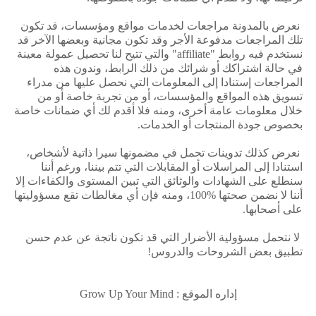
نعرض ﺑﺎﻟﻤﺪﻭﻧﺔ ﻣﺮﺍﺟﻌﺎﺕ ﻟﺨﺪﻣﺎﺕ ﻣﻮﺍﻗﻊ ﻭﻣﺆﺳﺴﺎﺕ، ﻗﺪ ﺗﻜﻮﻥ
ﺗﻠﻚ ﺍﻟﻤﺮﺍﺟﻌﺎﺕ ﻣﺪﻓﻮﻋﺔ ﺍﻷﺟﺮ ﻭﻗﺪ ﺗﻜﻮﻥ ﻣﺠﺎﻧﻴﺔ ﻭﺑﻌﻀﻬﺎ ﺍﻵﺧﺮ ﻗﺪ
نستخدم ﻓﻴﻪ ﺭﻭﺍﺑﻂ "affiliate" والتي ﺗﺘﻴﺢ لنا ﺗﺤﺼﻴﻞ ﻋﻤﻮﻟﺔ ﻣﻌﻴﻨﺔ
ﻓﻲ ﺣﺎﻟﺔ ﺍﺷﺘﺮﺍﻛﻚ ﺃﻭ ﺷﺮﺍﺋﻚ ﻣﻦ ﺫﻟﻚ ﺍﻟﺮﺍﺑﻂ، وندون ﻫﺬﻩ
ﺍﻟﻤﺮﺍﺟﻌﺎﺕ إستنادا ﺇﻟﻰ ﺍﻟﻤﻌﻠﻮﻣﺎﺕ ﺍﻟﺘﻲ نحصل ﻋﻠﻴﻬﺎ ﻣﻦ ﻣﺪﺭﺍﺀ
ﺗﺴﻮﻳﻖ ﻫﺬﻩ ﺍﻟﻤﻮﺍﻗﻊ ﻭﺍﻟﻤﺆﺳﺴﺎﺕ، ﺃﻭ ﻣﻦ ﺗﺠﺮﺑﺔ ﺧﺎﺻﺔ ﺃﻭ ﻣﻦ
ﺧﻼﻝ ﻣﻌﻠﻮﻣﺎﺕ ﻋﺎﻣﺔ أخرى، ﻭﻣﻨﻪ ﻓﻼ ﺃﻗﺪﻡ ﻟﻚ ﺃﻱ ﺿﻤﺎﻧﺎﺕ ﺧﺎﺻﺔ
ﺑﺨﺼﻮﺹ ﺟﻮﺩﺓ ﺍﻟﻤﻨﺘﺠﺎﺕ ﺃﻭ ﺍﻟﺨﺪﻣﺎﺕ.
نعرض ﻛﺬﻟﻚ ﺗﺪﻭﻳﻨﺎﺕ ﺗﺤﻤﻞ ﻓﻲ ﻣﻀﻤﻮﻧﻬﺎ ﺳﻴﺮﺍ ﺫﺍﺗﻴﺔ ﻷﺷﺨﺎﺹ،
استنادا ﺇﻟﻰ ﺍﻟﻤﺮﺍﺳﻼﺕ ﺃﻭ ﺍﻟﻤﻘﺎﺑﻼﺕ ﺍﻟﺘﻲ ﺗﺘﻢ ﺑﻴﻨﻨﺎ، ﻭﺭﻏﻢ أننا
سنطلع ﻋﻠﻰ ﺍﻟﺸﻬﺎﺩﺍﺕ ﻭﺍﻟﻮﺛﺎﺋﻖ ﺍﻟﺘﻲ ﺗﺒﻴﻦ ﺍﻟﻤﺴﺘﻮﻯ ﻭﺍﻟﻜﻔﺎﺀﺍﺕ ﺇﻻ
أننا ﻻ نضمن ﺻﺤﺘﻬﺎ %100، ﻭﻣﻨﻪ ﻓﺈﻥ ﺃﻱ ﻣﻐﺎﻟﻄﺎﺕ ﺗﻘﻊ مسؤوليتها
على ﺃﺻﺤﺎﺑﻬﺎ.
ﻻ ﻧﺘﺤﻤﻞ ﻣﺴﺆﻭﻟﻴﺔ ﺍلأﺿﺮﺍﺭ ﺍﻟﺘﻲ ﻗﺪ ﺗﻜﻮن ﻧﺎﺗﺠﺔ ﻋﻦ ﻋﺪﻡ ﺣﺴﻦ
تطبيق ﺑﻌﺾ ﺍﻟﺸﺮﻭﺣﺎﺕ والدروس!
إداره الموقع : Grow Up Your Mind