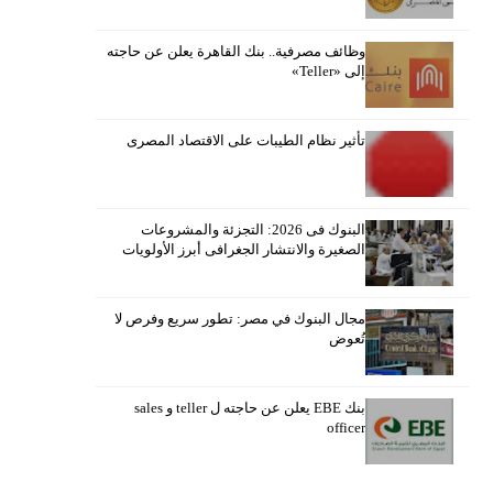
وظائف مصرفية.. بنك القاهرة يعلن عن حاجته
إلى «Teller»
تأثير نظام الطيبات على الاقتصاد المصرى
البنوك فى 2026: التجزئة والمشروعات
الصغيرة والانتشار الجغرافى أبرز الأولويات
مجال البنوك في مصر: تطور سريع وفرص لا
تُعوض
بنك EBE يعلن عن حاجته ل teller و sales
officer