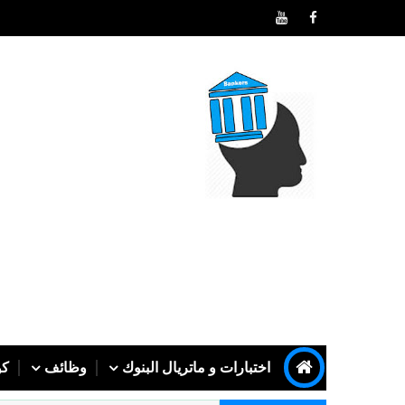
اختبارات و ماتريال البنوك
وظائف
كو