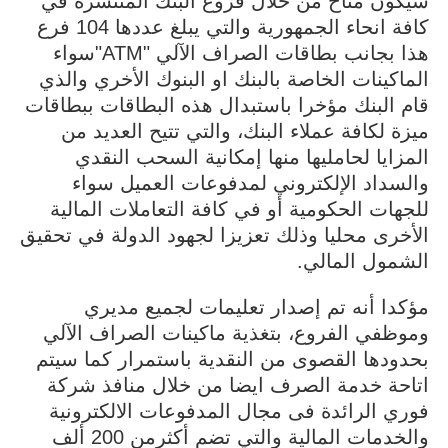
سيكون متاح من خلال فروع البنك المنتشرة في
كافة انحاء الجمهورية والتي يبلغ عددها 104 فرع
هذا بجانب بطاقات الصراف الآلي "ATM"سواء
الماكينات الخاصة بالبنك او البنوك الأخري والذي
قام البنك مؤخرا باستبدال هذه البطاقات ببطاقات
ميزة لكافة عملاء البنك، والتي تتيح العديد من
المزايا لحامليها منها إمكانية السحب النقدي
والسداد الإلكتروني لمدفوعات العميل سواء
للجهات الحكومية أو في كافة التعاملات المالية
الأخرى محليا وذلك تعزيزا لجهود الدولة في تحقيق
الشمول المالي.
مؤكدا أنه تم إصدار تعليمات لجميع مديري
وموظفي الفروع، بتغذية ماكينات الصراف الآلي
بحدودها القصوى من النقدية باستمرار كما سيتم
اتاحة خدمة الصرف ايضا من خلال منافذ شركة
فوري الرائدة فى مجال المدفوعات الالكترونية
والخدمات المالية والتي تضم أكثرمن 200 ألف