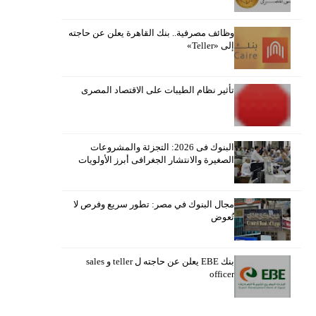
وظائف مصرفية.. بنك القاهرة يعلن عن حاجته
إلى «Teller»
تأثير نظام الطيبات على الاقتصاد المصرى
البنوك فى 2026: التجزئة والمشروعات
الصغيرة والانتشار الجغرافى أبرز الأولويات
مجال البنوك في مصر: تطور سريع وفرص لا
تُعوض
بنك EBE يعلن عن حاجته ل teller و sales
officer