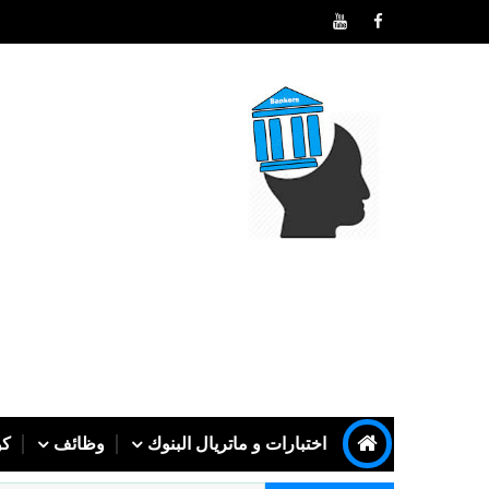
اختبارات و ماتريال البنوك
وظائف
كو