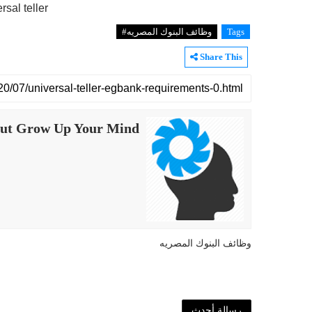
وكتابه فى العنوان كود الوظيفه CODE:002 وعنوان
Tags
وظائف البنوك المصريه#
Share This
ut Grow Up Your Mind
وظائف البنوك المصريه
رسالة أحدث