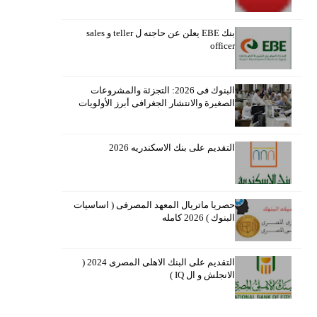
بنك EBE يعلن عن حاجته ل teller و sales
officer
البنوك فى 2026: التجزئة والمشروعات
الصغيرة والانتشار الجغرافى أبرز الأولويات
التقديم على بنك الاسكندريه 2026
حصريا ماتريال المعهد المصرفى ( اساسيات
البنوك ) 2026 كامله
التقديم على البنك الاهلى المصرى 2024 (
الانجلش و ال IQ )