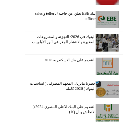
بنك EBE يعلن عن حاجته ل teller و sales
officer
البنوك فى 2026: التجزئة والمشروعات
الصغيرة والانتشار الجغرافى أبرز الأولويات
التقديم على بنك الاسكندريه 2026
حصريا ماتريال المعهد المصرفى ( اساسيات
البنوك ) 2026 كامله
التقديم على البنك الاهلى المصرى 2024 (
الانجلش و ال IQ )