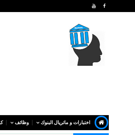
اختبارات و ماتريال البنوك
وظائف
كو